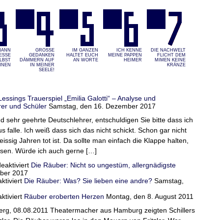
MANN
GROSSE G
IM GANZEN
ICH KENNE
DIE NACHWELT
SSE S
EDANKEN D
HALTET EUCH
MEINE PAPPEN
FLICHT DEM
BST K
ÄMMERN AUF I
AN WORTE
HEIMER
MIMEN KEINE
NEN
N MEINER S
KRÄNZE
EELE!
Lessings Trauerspiel „Emilia Galotti“ – Analyse und
rer und Schüler
Samstag, den 16. Dezember 2017
 sehr geehrte Deutschlehrer, entschuldigen Sie bitte dass ich
s falle. Ich weiß dass sich das nicht schickt. Schon gar nicht
issig Jahren tot ist. Da sollte man einfach die Klappe halten,
sen. Würde ich auch gerne […]
für
aktiviert
Die Räuber: Nicht so ungestüm, allergnädigste
Lessings
ber 2017
für
Trauerspiel
tiviert
Die Räuber: Was? Sie lieben eine andre?
Samstag,
Die
„Emilia
Räuber:
für
Galotti“
tiviert
Räuber eroberten Herzen
Montag, den 8. August 2011
Nicht
Die
–
erg, 08.08.2011 Theatermacher aus Hamburg zeigten Schillers
so
Räuber:
Analyse
ungestüm,
Was?
und