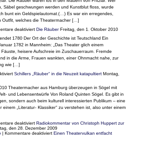
zlar. Die Räuber waren los in den Mauern von Fritzlar. Wer
allergnädigste
Sie
Interpretation
en, Säbel geschwungen werden und Kunstblut floss, wurde
Prinzessin
lieben
–
isch bunt ein Geldspielautomat.(…) Es war ein erregendes,
eine
Ein
andre?
Seminar
 Outfit, welches die Theatermacher […]
für
für
ntare deaktiviert
Die Räuber
Freitag, den 1. Oktober 2010
Lehrer
Räuber
und
llendet 1780 Der Ort der Geschichte ist Teutschland Ein
eroberten
Schüler
Herzen
Januar 1782 in Mannheim: „Das Theater glich einem
te Fäuste, heisere Aufschreie im Zuschauerraum. Fremde
nd in die Arme, Frauen wankten, einer Ohnmacht nahe, zur
ng wie […]
für
iviert
Schillers „Räuber“ in die Neuzeit katapultiert
Montag,
Die
Räuber
2010 Theatermacher aus Hamburg überzeugen in Sögel mit
Welt- und Lebensentwürfe Von Roland Quinten Sögel. Es gibt in
en, sondern auch beim kulturell interessierten Publikum – eine
r einem „Literatur- Klassiker“ zu verstehen ist, also unter einem
für
ntare deaktiviert
Radiokommentar von Christoph Huppert zur
Schillers
ag, den 28. Dezember 2009
„Räuber“
für
e
|
Kommentare deaktiviert
Einen Theatervulkan entfacht
in
Radiokommentar