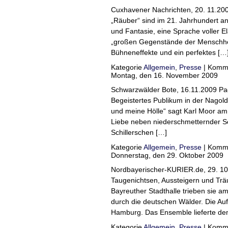
Cuxhavener Nachrichten, 20. 11.200
„Räuber“ sind im 21. Jahrhundert 
und Fantasie, eine Sprache voller El
„großen Gegenstände der Menschheit
Bühneneffekte und ein perfektes […
Kategorie
Allgemein
,
Presse
|
Komme
Montag, den 16. November 2009
Schwarzwälder Bote, 16.11.2009 Pa
Begeistertes Publikum in der Nagold
und meine Hölle“ sagt Karl Moor am
Liebe neben niederschmetternder Sc
Schillerschen […]
Kategorie
Allgemein
,
Presse
|
Komme
Donnerstag, den 29. Oktober 2009
Nordbayerischer-KURIER.de, 29. 1
Taugenichtsen, Aussteigern und Trä
Bayreuther Stadthalle trieben sie 
durch die deutschen Wälder. Die Au
Hamburg. Das Ensemble lieferte de
Kategorie
Allgemein
,
Presse
|
Komme