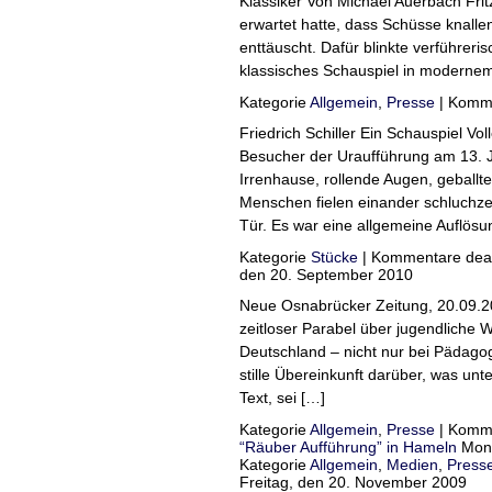
Klassiker Von Michael Auerbach Frit
erwartet hatte, dass Schüsse knall
enttäuscht. Dafür blinkte verführer
klassisches Schauspiel in modernem
Kategorie
Allgemein
,
Presse
|
Komme
Friedrich Schiller Ein Schauspiel Vo
Besucher der Uraufführung am 13. 
Irrenhause, rollende Augen, geball
Menschen fielen einander schluchze
Tür. Es war eine allgemeine Auflösu
Kategorie
Stücke
|
Kommentare deakt
den 20. September 2010
Neue Osnabrücker Zeitung, 20.09.
zeitloser Parabel über jugendliche 
Deutschland – nicht nur bei Pädagog
stille Übereinkunft darüber, was unte
Text, sei […]
Kategorie
Allgemein
,
Presse
|
Komme
“Räuber Aufführung” in Hameln
Mont
Kategorie
Allgemein
,
Medien
,
Press
Freitag, den 20. November 2009