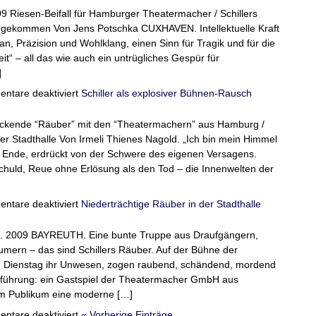
die
von
9 Riesen-Beifall für Hamburger Theatermacher / Schillers
Neuzeit
Christoph
katapultiert
Huppert
angekommen Von Jens Potschka CUXHAVEN. Intellektuelle Kraft
zur
an, Präzision und Wohlklang, einen Sinn für Tragik und für die
“Räuber
“ – all das wie auch ein untrügliches Gespür für
Aufführung”
in
]
Hameln
für
ntare deaktiviert
Schiller als explosiver Bühnen-Rausch
Einen
Theatervulkan
ckende “Räuber” mit den “Theatermachern” aus Hamburg /
entfacht
er Stadthalle Von Irmeli Thienes Nagold. „Ich bin mein Himmel
 Ende, erdrückt von der Schwere des eigenen Versagens.
huld, Reue ohne Erlösung als den Tod – die Innenwelten der
für
ntare deaktiviert
Niederträchtige Räuber in der Stadthalle
Schiller
als
0. 2009 BAYREUTH. Eine bunte Truppe aus Draufgängern,
explosiver
Bühnen-
umern – das sind Schillers Räuber. Auf der Bühne der
Rausch
am Dienstag ihr Unwesen, zogen raubend, schändend, mordend
fführung: ein Gastspiel der Theatermacher GmbH aus
m Publikum eine moderne […]
für
ntare deaktiviert
« Vorherige Einträge