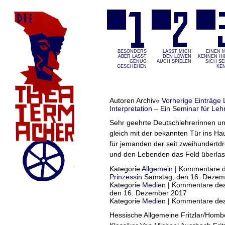
BESONDERS
LASST MICH
EINEN 
ABER LASST G
DEN LÖWEN
KENNEN HIE
ENUG G
AUCH SPIELEN
ICH SEL
ESCHEHEN
EN
Autoren Archiv
« Vorherige Einträge
Interpretation – Ein Seminar für Leh
Sehr geehrte Deutschlehrerinnen und
gleich mit der bekannten Tür ins Hau
für jemanden der seit zweihundertdre
und den Lebenden das Feld überlas
Kategorie
Allgemein
|
Kommentare de
Prinzessin
Samstag, den 16. Dezem
Kategorie
Medien
|
Kommentare deak
den 16. Dezember 2017
Kategorie
Medien
|
Kommentare deak
Hessische Allgemeine Fritzlar/Homb