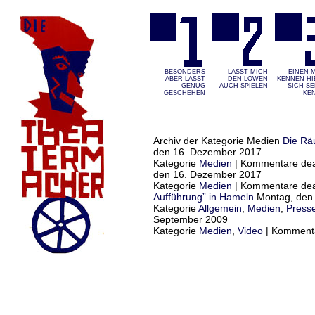
BESONDERS
LASST MICH
EINEN 
ABER LASST G
DEN LÖWEN
KENNEN HIE
ENUG G
AUCH SPIELEN
ICH SEL
ESCHEHEN
EN
Archiv der Kategorie Medien
Die Räu
den 16. Dezember 2017
Kategorie
Medien
|
Kommentare deak
den 16. Dezember 2017
Kategorie
Medien
|
Kommentare deak
Aufführung” in Hameln
Montag, den
Kategorie
Allgemein
,
Medien
,
Press
September 2009
Kategorie
Medien
,
Video
|
Kommentar