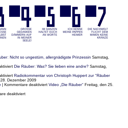
MANN
GROSSE G
IM GANZEN
ICH KENNE
DIE NACHWELT
SSE S
EDANKEN D
HALTET EUCH
MEINE PAPPEN
FLICHT DEM
BST K
ÄMMERN AUF I
AN WORTE
HEIMER
MIMEN KEINE
NEN
N MEINER S
KRÄNZE
EELE!
ber: Nicht so ungestüm, allergnädigste Prinzessin
Samstag,
für
tiviert
Die Räuber: Was? Sie lieben eine andre?
Samstag,
Die
Räuber:
für
tiviert
Radiokommentar von Christoph Huppert zur “Räuber
Nicht
Die
 28. Dezember 2009
so
Räuber:
für
e
|
Kommentare deaktiviert
Video „Die Räuber“
Freitag, den 25.
ungestüm,
Was?
Radiokommentar
allergnädigste
Sie
für
von
e deaktiviert
Prinzessin
lieben
Video
Christoph
eine
„Die
Huppert
andre?
Räuber“
zur
“Räuber
Aufführung”
in
Hameln