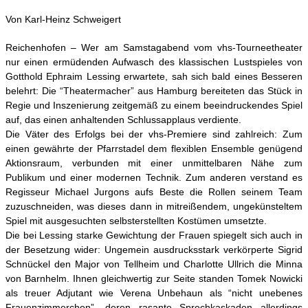
Von Karl-Heinz Schweigert
Reichenhofen – Wer am Samstagabend vom vhs-Tourneetheater
nur einen ermüdenden Aufwasch des klassischen Lustspieles von
Gotthold Ephraim Lessing erwartete, sah sich bald eines Besseren
belehrt: Die “Theatermacher” aus Hamburg bereiteten das Stück in
Regie und Inszenierung zeitgemäß zu einem beeindruckendes Spiel
auf, das einen anhaltenden Schlussapplaus verdiente.
Die Väter des Erfolgs bei der vhs-Premiere sind zahlreich: Zum
einen gewährte der Pfarrstadel dem flexiblen Ensemble genügend
Aktionsraum, verbunden mit einer unmittelbaren Nähe zum
Publikum und einer modernen Technik. Zum anderen verstand es
Regisseur Michael Jurgons aufs Beste die Rollen seinem Team
zuzuschneiden, was dieses dann in mitreißendem, ungekünsteltem
Spiel mit ausgesuchten selbsterstellten Kostümen umsetzte.
Die bei Lessing starke Gewichtung der Frauen spiegelt sich auch in
der Besetzung wider: Ungemein ausdrucksstark verkörperte Sigrid
Schnückel den Major von Tellheim und Charlotte Ullrich die Minna
von Barnhelm. Ihnen gleichwertig zur Seite standen Tomek Nowicki
als treuer Adjutant wie Verena Unbehaun als “nicht unebenes
Frauenzimmerchen”, deren rasante Sprechkaskaden allerdings